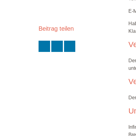
E-M
Hab
Beitrag teilen
Kla
V
Der
unt
Ve
Der
U
Inf
Bre