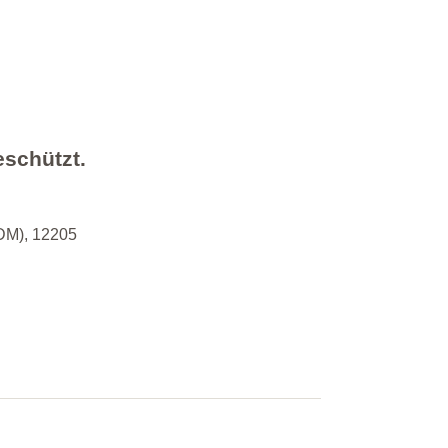
eschützt.
DM), 12205