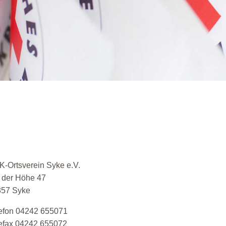
-Ortsverein Syke e.V.
 der Höhe 47
857 Syke
efon 04242 655071
efax 04242 655072