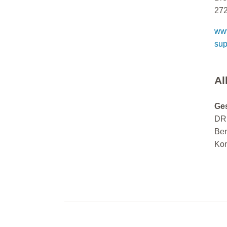
27
www
sup
Al
Ge
DRK
Ber
Kon